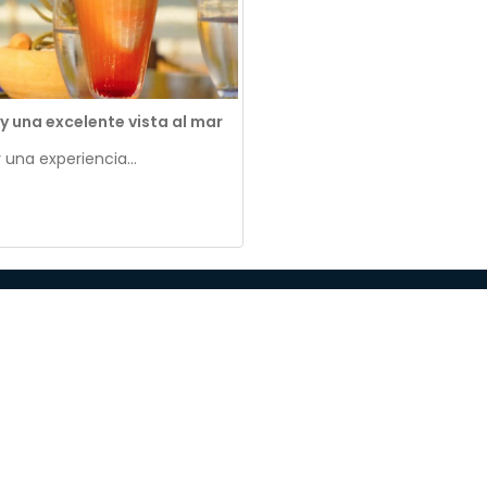
y una excelente vista al mar
 una experiencia...
e Nosotros
Nuestros
Recurs
Hoteles
sabilidad Social
Media Cen
Hesperia Maracay
a con nosotros
Zona Clien
Hesperia WTC Valencia
érminos y
Hesperia Playa el Agua
ondiciones