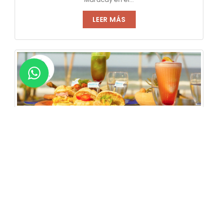
LEER MÁS
Olas Beach Club Playa El Agua, deliciosa
gastronomía y una excelente vista al mar
¿Buscas restaurantes en la Isla de Margarita y una
experiencia...
LEER MÁS