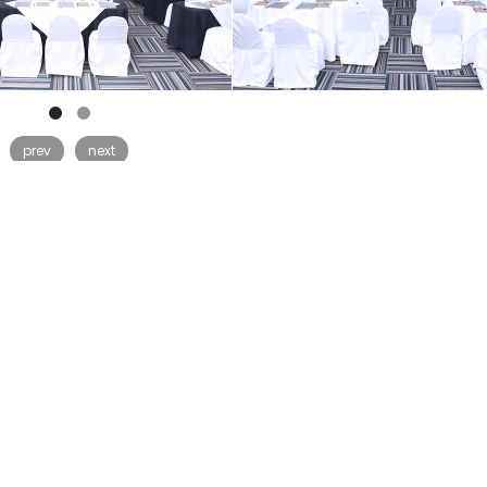
prev
next
VOLVER AL HOTEL
e Nosotros
Nuestros
Recurs
Hoteles
sabilidad Social
Media Cen
Hesperia Maracay
a con nosotros
Zona Clien
Hesperia WTC Valencia
érminos y
Hesperia Playa el Agua
ondiciones
Hesperia Isla Margarita
Hesperia Edén Club