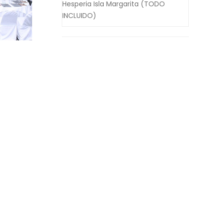
Hesperia Isla Margarita (TODO
INCLUIDO)
os
ter
tes