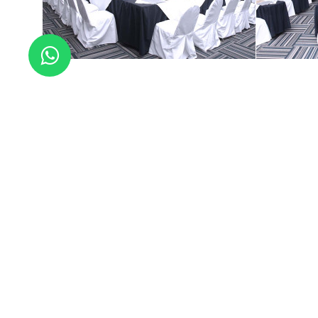
Sobr
Respon
Trabaj
T
C