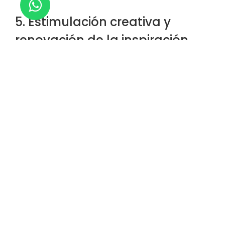
5. Estimulación creativa y
renovación de la inspiración
Las vacaciones ofrecen un cambio de escenario que
puede desatar nuestra creatividad y revitalizar nuestra
inspiración. Al salir de nuestra rutina diaria y exponernos a
nuevas experiencias, lugares y culturas, nuestro cerebro
se encuentra en un estado de apertura y receptividad que
favorece la creatividad.
Durante las vacaciones, tenemos la oportunidad de
explorar museos, galerías de arte, parques naturales y
otros lugares que pueden despertar nuestra imaginación y
alimentar nuestra creatividad. Además, el tiempo libre y la
ausencia de presiones laborales nos permiten dedicar
tiempo a actividades creativas como escribir, dibujar,
pintar o simplemente soñar despiertos.