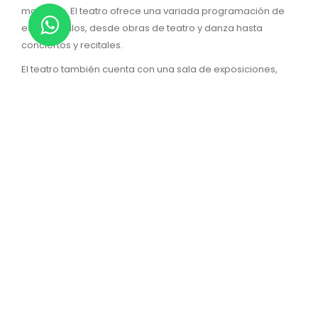
molduras. El teatro ofrece una variada programación de
espectáculos, desde obras de teatro y danza hasta
conciertos y recitales.
El teatro también cuenta con una sala de exposiciones,
una biblioteca y un café.
9. Santa Iglesia Basílica
Catedral Nuestra Señora del
Socorro
Seguimos con otro de los más icónicos sitios históricos de
Valencia estado Carabobo. Si quieres conocer un lugar
lleno de historia, arte y fe, te recomiendo visitar la Catedral
Basílica de Nuestra Señora del Socorro en Valencia,
Carabobo. Es una hermosa iglesia que alberga la imagen
de la Virgen del Socorro, patrona de la ciudad y del
estado.