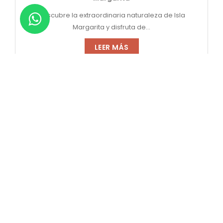
Descubre la extraordinaria naturaleza de Isla
Margarita y disfruta de...
LEER MÁS
Los 5 mejores platos que podrás degustar en
Hoteles Hesperia
En Hesperia Venezuela siempre estamos dispuestos a
ofrecerte la mejor...
LEER MÁS