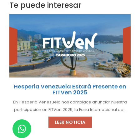
Te puede interesar
Hesperia Venezuela Estará Presente en
Ce
FITVen 2025
o
En Hesperia Venezuela nos complace anunciar nuestra
Po
participación en FITVen 2025, la Feria Internacional de...
LEER NOTICIA