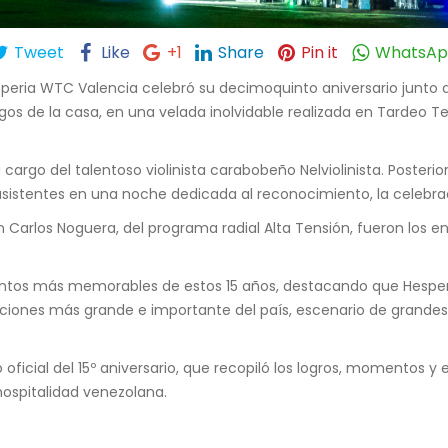
Tweet
Like
+1
Share
Pin it
WhatsA
peria WTC Valencia celebró su decimoquinto aniversario junto 
os de la casa, en una velada inolvidable realizada en Tardeo T
 cargo del talentoso violinista carabobeño Nelviolinista. Posteri
sistentes en una noche dedicada al reconocimiento, la celebraci
n Carlos Noguera, del programa radial Alta Tensión, fueron los e
ntos más memorables de estos 15 años, destacando que Hesperi
nciones más grande e importante del país, escenario de grandes
oficial del 15º aniversario, que recopiló los logros, momentos y
ospitalidad venezolana.