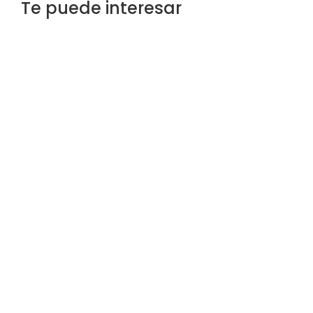
Te puede interesar
Hesperia Venezuela Estará Presente en
FITVen 2025
ndo
En Hesperia Venezuela nos complace anunciar nuestra
..
participación en FITVen 2025, la Feria Internacional de...
LEER NOTICIA