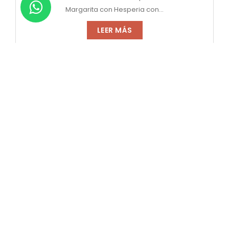
Margarita con Hesperia con...
LEER MÁS
Los 5 mejores platos que podrás degustar en
Hoteles Hesperia
En Hesperia Venezuela siempre estamos dispuestos a
ofrecerte la mejor...
LEER MÁS