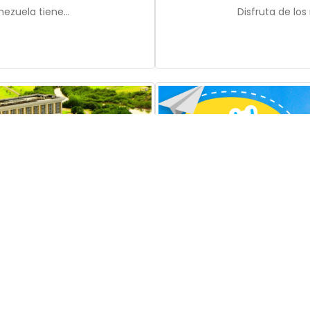
ezuela tiene...
Disfruta de los
 Margarita con Hesperia
Cele
arita con Hesperia con...
Un fin de sem