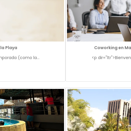
 la Playa
Coworking en Mar
emporada (como la...
<p dir="ltr">Bienve