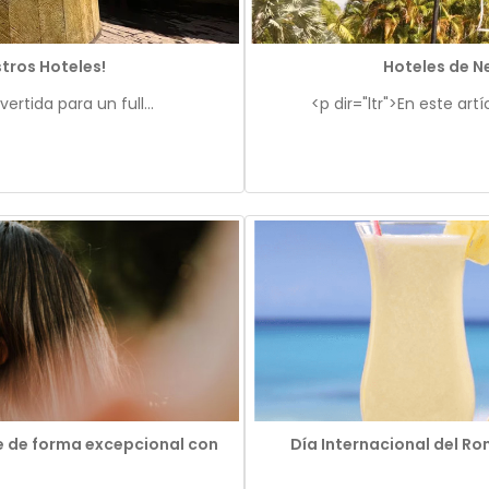
stros Hoteles!
Hoteles de N
ertida para un full...
<p dir="ltr">En este art
re de forma excepcional con
Día Internacional del Ron