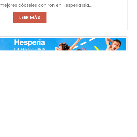
 mejores cócteles con ron en Hesperia Isla...
LEER MÁS
bra el día del niño a lo grande.
ana lleno de mucha diversión le espera...
LEER MÁS