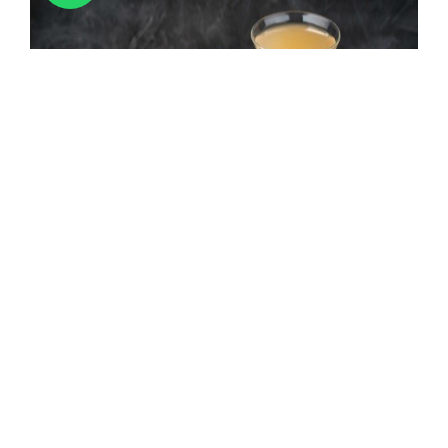
Un cóctel perfecto para las parejas, este es una bebida
que se prepara en base a ron blanco, brandy o cognac,
triple seco, zumo de limón y hielo. Usualmente se prepara
en un vaso de cóctel o en una copa champagne y es
decorado con una rodaja de limón.