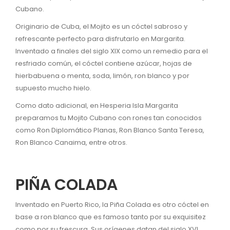
Cubano.
Originario de Cuba, el Mojito es un cóctel sabroso y
refrescante perfecto para disfrutarlo en Margarita.
Inventado a finales del siglo XIX como un remedio para el
resfriado común, el cóctel contiene azúcar, hojas de
hierbabuena o menta, soda, limón, ron blanco y por
supuesto mucho hielo.
Como dato adicional, en Hesperia Isla Margarita
preparamos tu Mojito Cubano con rones tan conocidos
como Ron Diplomático Planas, Ron Blanco Santa Teresa,
Ron Blanco Canaima, entre otros.
PIÑA COLADA
Inventado en Puerto Rico, la Piña Colada es otro cóctel en
base a ron blanco que es famoso tanto por su exquisitez
como por su frescura. Sus orígenes datan del siglo XVI