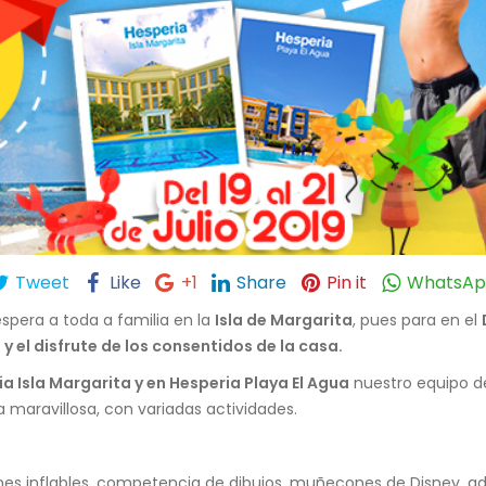
Tweet
Like
+1
Share
Pin it
WhatsA
spera a toda a familia en la
Isla de Margarita
, pues para en el
y el disfrute de los consentidos de la casa.
a Isla Margarita y en Hesperia Playa El Agua
nuestro equipo d
ia maravillosa, con variadas actividades.
es inflables, competencia de dibujos, muñecones de Disney, adivi