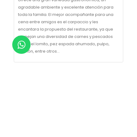
agradable ambiente y excelente atención para
toda la familia. El mejor acompañante para una
cena entre amigos es el carpaccio y les
encantara la propuesta del restaurante, ya que
manejan una diversidad de carnes y pescados
como el lomito, pez espada ahumado, pulpo,
salmón, entre otros...
Olas Beach Club Playa El
Agua, deliciosa