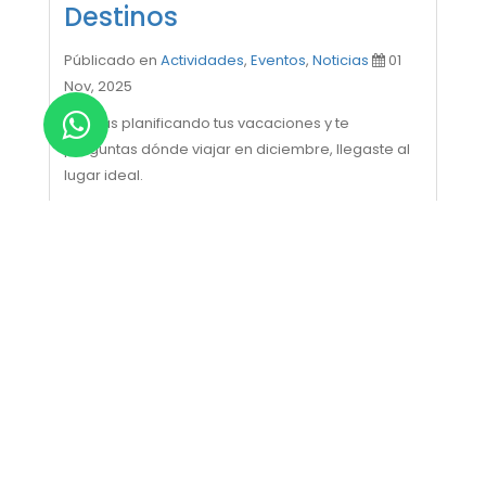
Destinos
Públicado en
Actividades
,
Eventos
,
Noticias
01
Nov, 2025
Si estás planificando tus vacaciones y te
preguntas dónde viajar en diciembre, llegaste al
lugar ideal.
El último mes del año es perfecto para escaparse,
disfrutar del clima fresco y vivir experiencias
inolvidables dentro de Venezuela.
En esta guía encontrarás los mejores destinos
para viajar en diciembre, incluyendo playas,
parques nacionales y ciudades llenas de
encanto.
1. ISLA DE MARGARITA,
NUEVA ESPARTA