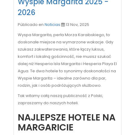
Wyspie Margarita 2025 -
2026
Públicado en
Noticias
13 Nov, 2025
Wyspa Margarita, perła Morza Karaibskiego, to
doskonałe miejsce na wymarzone wakacje. Gdy
szukasz zakwaterowania, które łączy luksus,
komfort i lokalną gościnność, nie musisz szukać
dalej niż Hesperia Isla Margarita i Hesperia Playa El
Agua. Te dwa hotele to synonimy doskonałości na
Wyspie Margarita – idealne zarówno dla par,
rodzin, jak i osób podróżujących służbowo.
Tak witamy całą naszą publiczność z Polski,
zapraszamy do naszych hoteli.
NAJLEPSZE HOTELE NA
MARGARICIE