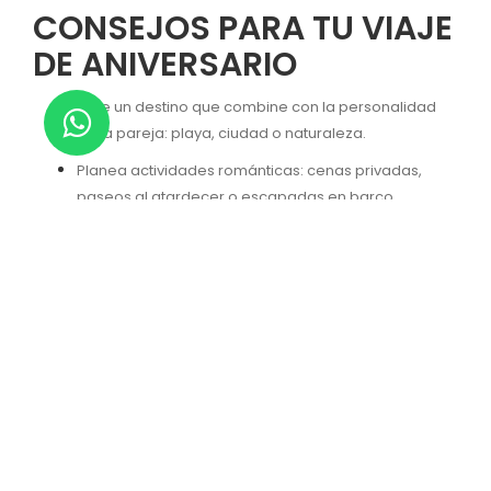
CONSEJOS PARA TU VIAJE
DE ANIVERSARIO
Elige un destino que combine con la personalidad
de la pareja: playa, ciudad o naturaleza.
Planea actividades románticas: cenas privadas,
paseos al atardecer o escapadas en barco.
Disfruta la comodidad de los hoteles Hesperia
Venezuela, que ofrecen experiencias diseñadas
para parejas que desean celebrar su amor.
Ya sea en la playa, en la ciudad o rodeados de naturaleza,
Venezuela tiene todo lo que necesitas para una escapada
inolvidable. Estos destinos para celebrar aniversario de
bodas son perfectos para crear recuerdos únicos y vivir el
romance en su máxima expresión.