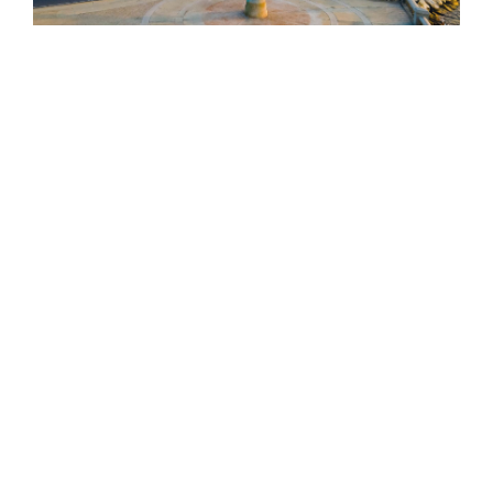
Hesperia Venezuela Estará Presente en
FITVen 2025
ndo
En Hesperia Venezuela nos complace anunciar nuestra
..
participación en FITVen 2025, la Feria Internacional de...
LEER NOTICIA
<
>