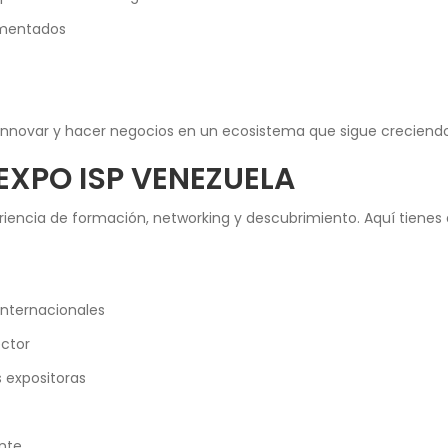
imentados
 innovar y hacer negocios en un ecosistema que sigue creciend
EXPO ISP VENEZUELA
eriencia de formación, networking y descubrimiento. Aquí tienes
internacionales
ector
 expositoras
ente