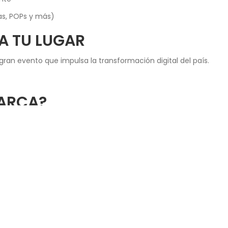
as, POPs y más)
A TU LUGAR
gran evento que impulsa la transformación digital del país.
MARCA?
solicita tu stand y únete como expositor. Haz clic a continuaci