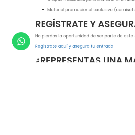
Material promocional exclusivo (camiset
REGÍSTRATE Y ASEGUR
No pierdas la oportunidad de ser parte de este 
Regístrate aquí y asegura tu entrada
¿REPRESENTAS UNA 
Si tu empresa quiere destacar en esta edición, 
asegurar tu espacio:
Descargar mapa del evento
Te puede interesar