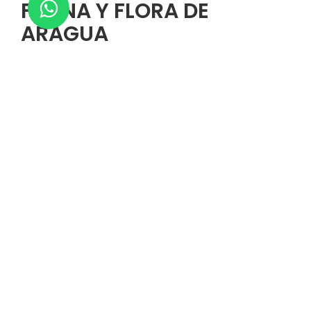
FAUNA Y FLORA DE
ARAGUA
Proteger la fauna y flora de Aragua es una tarea esencial
para preservar este patrimonio natural para las futuras
generaciones.
Existen diversas iniciativas comunitarias y
gubernamentales enfocadas en la conservación de
especies en peligro, la reforestación y la educación
ambiental.
Te puede interesar