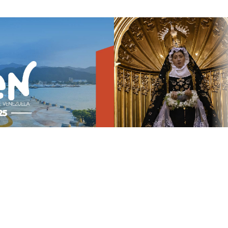
25
Celebración del Día de la Virgen del Soco
n en
Pocas festividades logran unir con tanta fuerza la espirit
el sentido de...