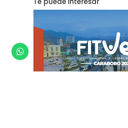
Te puede interesar
esperia Venezuela Estará Presente en FITVen 20
esperia Venezuela nos complace anunciar nuestra participació
FITVen 2025, la Feria Internacional de...