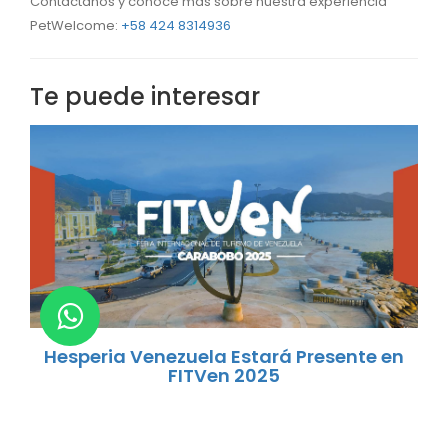
Contáctanos y conoce más sobre nuestra experiencia
PetWelcome:
+58 424 8314936
Te puede interesar
Hesperia Venezuela Estará Presente en
FITVen 2025
ndo
En Hesperia Venezuela nos complace anunciar nuestra
..
participación en FITVen 2025, la Feria Internacional de...