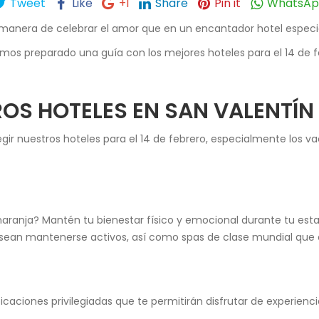
Tweet
Like
+1
Share
Pin it
WhatsA
r manera de celebrar el amor que en un encantador hotel espe
hemos preparado una guía con los mejores hoteles para el 14 de 
TROS
HOTELES EN SAN VALENTÍN
egir nuestros hoteles para el 14 de febrero, especialmente los 
aranja? Mantén tu bienestar físico y emocional durante tu esta
ean mantenerse activos, así como spas de clase mundial que of
caciones privilegiadas que te permitirán disfrutar de experienc