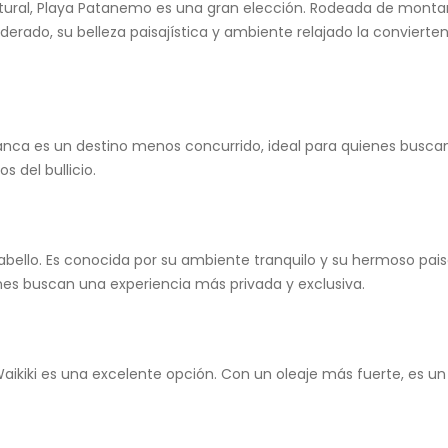
tural, Playa Patanemo es una gran elección. Rodeada de montaña
derado, su belleza paisajística y ambiente relajado la convierte
lanca es un destino menos concurrido, ideal para quienes buscan 
os del bullicio.
abello. Es conocida por su ambiente tranquilo y su hermoso pai
enes buscan una experiencia más privada y exclusiva.
aikiki es una excelente opción. Con un oleaje más fuerte, es un 
PLAYAS EN CARABOBO