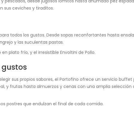
es y pescados, desde jugosos lomitos hasta ahumado pez espada,
 sus ceviches y tiraditos.
para todos los gustos. Desde sopas reconfortantes hasta ensalad
ngrejo y las suculentas pastas.
 plato frío, y el irresistible Envoltini de Pollo.
s gustos
elegir sus propios sabores, el Portofino ofrece un servicio buff
l, y frutas hasta almuerzos y cenas con una amplia selección qu
osos postres que endulzan el final de cada comida.