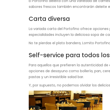
El Portofino deleita con una variedad de carn
sabores frescos también encontrarán deleite en
Carta diversa
La variada carta del Portofino ofrece opciones 
especialidades incluyen la deliciosa sopa de ca
No te pierdas el plato bandera, Lomito Portofino en
Self-service para todos lo
Para aquellos que prefieren la autenticidad de 
opciones de desayuno como bollería, pan, cerea
pastas y un irresistible salad bar.
Y, por supuesto, no podemos olvidar los delici