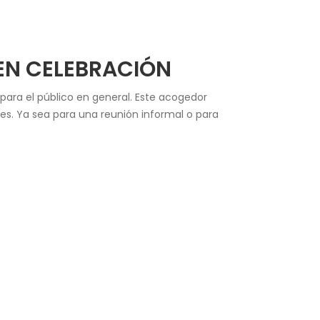
 EN CELEBRACIÓN
o para el público en general. Este acogedor
es. Ya sea para una reunión informal o para
 que son mucho más que un lugar para
 Byblos Bar, tu paladar se verá gratamente
otel Hesperia!