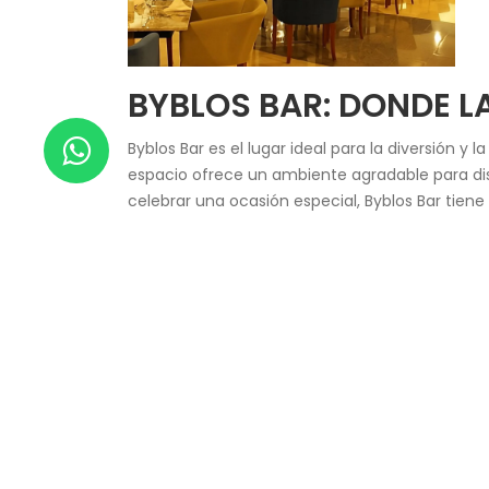
BYBLOS BAR: DONDE L
Byblos Bar es el lugar ideal para la diversión 
espacio ofrece un ambiente agradable para disf
celebrar una ocasión especial, Byblos Bar tiene
Como ya vimos, el Hesperia Maracay alberga l
descansar; son un destino gastronómico que c
Ya sea deleitándote con las exquisiteces del R
sorprendido en cada visita. ¡Descubre los tesor
Te puede interesar