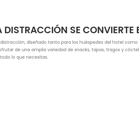
A DISTRACCIÓN SE CONVIERTE
y la distracción, diseñado tanto para los huéspedes del hotel com
rutar de una amplia variedad de snacks, tapas, tragos y cóctel
 todo lo que necesitas.
os mejores restaurantes de Maracay junto con el mejor bar, ya
autiva con sus sabores.
estaurante Portofino o disfrutando de la animada atmósfera del
os culinarios que Maracay tiene para ofrecer en el corazón del H