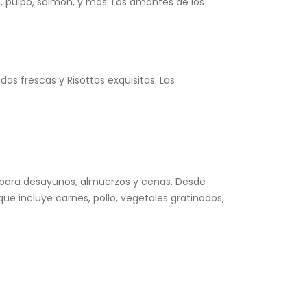
 pulpo, salmón, y más. Los amantes de los
as frescas y Risottos exquisitos. Las
et para desayunos, almuerzos y cenas. Desde
e incluye carnes, pollo, vegetales gratinados,