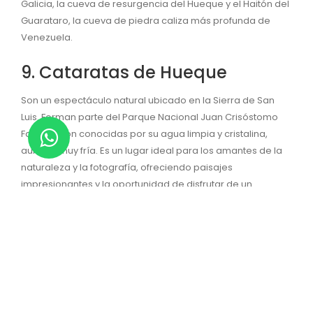
Galicia, la cueva de resurgencia del Hueque y el Haitón del
Guarataro, la cueva de piedra caliza más profunda de
Venezuela.
9. Cataratas de Hueque
Son un espectáculo natural ubicado en la Sierra de San
Luis. Forman parte del Parque Nacional Juan Crisóstomo
Falcón y son conocidas por su agua limpia y cristalina,
aunque muy fría. Es un lugar ideal para los amantes de la
naturaleza y la fotografía, ofreciendo paisajes
impresionantes y la oportunidad de disfrutar de un
refrescante baño en sus aguas.
Además, las cataratas son un punto de encuentro para
compartir en familia o con amigos, donde se puede hacer
parrilla y relajarse en un entorno natural.
10. La Ciudad de Coro