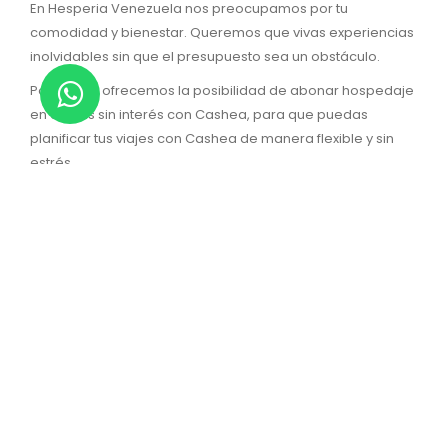
En Hesperia Venezuela nos preocupamos por tu
comodidad y bienestar. Queremos que vivas experiencias
inolvidables sin que el presupuesto sea un obstáculo.
Por eso, te ofrecemos la posibilidad de abonar hospedaje
en cuotas sin interés con Cashea, para que puedas
planificar tus viajes con Cashea de manera flexible y sin
estrés.
¡RESERVA AHORA Y VIAJA
SIN LÍMITES!
No dejes que el presupuesto te impida disfrutar de unas
vacaciones increíbles. Con hoteles para pagar en cuotas
sin interés, tu próximo viaje está al alcance de tu mano.
¡Haz clic aquí y reserva tu estadía con Cashea hoy mismo!
Te puede interesar