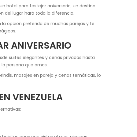
 hotel para festejar aniversario, un destino
n del lugar hará toda la diferencia.
n la opción preferida de muchas parejas y te
mágicos.
AR ANIVERSARIO
esde suites elegantes y cenas privadas hasta
n la persona que amas.
ndis, masajes en pareja y cenas temáticas, lo
 EN VENEZUELA
ernativas:
 habitaciones con vistas al mar, piscinas