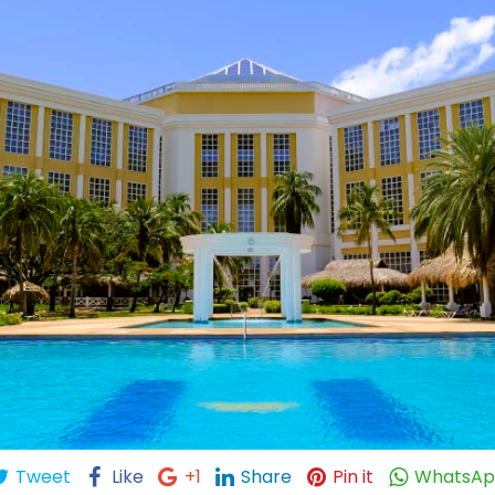
Tweet
Like
+1
Share
Pin it
WhatsA