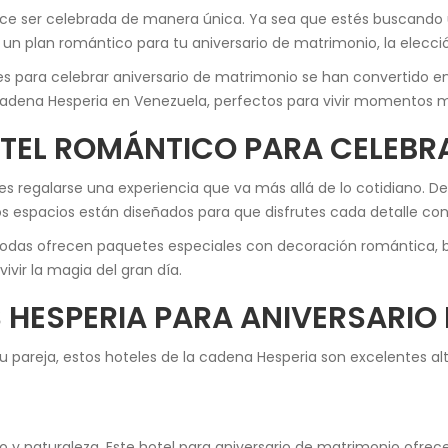
ce ser celebrada de manera única. Ya sea que estés buscando un
o un plan romántico para tu aniversario de matrimonio, la elecció
es para celebrar aniversario de matrimonio se han convertido e
adena Hesperia en Venezuela, perfectos para vivir momentos 
OTEL ROMÁNTICO PARA CELEBR
es regalarse una experiencia que va más allá de lo cotidiano. D
tos espacios están diseñados para que disfrutes cada detalle co
das ofrecen paquetes especiales con decoración romántica, bri
ivir la magia del gran día.
 HESPERIA PARA ANIVERSARIO
tu pareja, estos hoteles de la cadena Hesperia son excelentes alt
 y naturaleza. Este hotel para aniversario de matrimonio ofrece