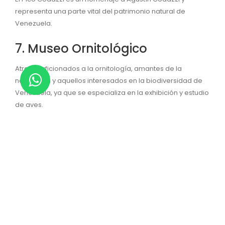
representa una parte vital del patrimonio natural de
Venezuela.
7. Museo Ornitológico
Atrae a aficionados a la ornitología, amantes de la
naturaleza y aquellos interesados en la biodiversidad de
Venezuela, ya que se especializa en la exhibición y estudio
de aves.
Alberga una amplia colección de especímenes de aves,
tanto locales como de otras regiones de Venezuela y del
mundo. Estos especímenes están meticulosamente
conservados y exhibidos en entornos que recrean hábitats
naturales, lo que permite a los visitantes apreciar la
belleza y diversidad de las aves en su contexto natural.
8. Hacienda Santa Teresa